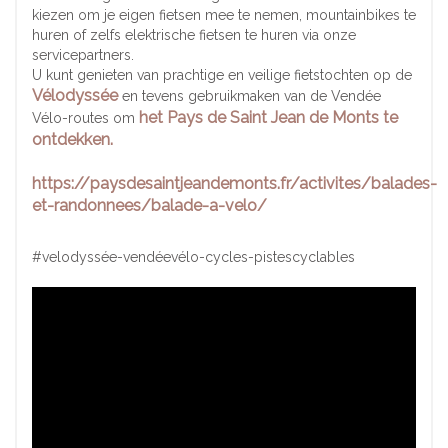
kiezen om je eigen fietsen mee te nemen, mountainbikes te
huren of zelfs elektrische fietsen te huren via onze
servicepartners.
U kunt genieten van prachtige en veilige fietstochten op de
Vélodyssée
en tevens gebruikmaken van de Vendée
het
Pays de Saint Jean de Monts te
Vélo-routes om
ontdekken.
https://paysdesaintjeandemonts.fr/activites/balades-
et-randonnees/balade-a-velo/
#velodyssée-vendéevélo-cycles-pistescyclables