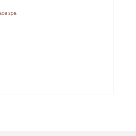
ace spa
.