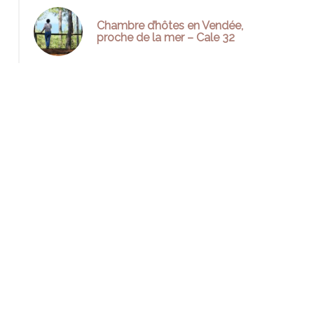
Chambre d’hôtes en Vendée,
proche de la mer – Cale 32
t déjeuner gourmand avec produits locaux à la maison d'hôte