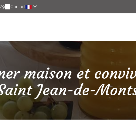
 29
Contact
Offres spéciales
Cartes cadeaux
Autour de c
ner maison et conviv
Saint Jean-de-Mont