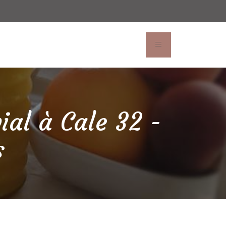
hez nous
News
Réserver
ial à Cale 32 -
s