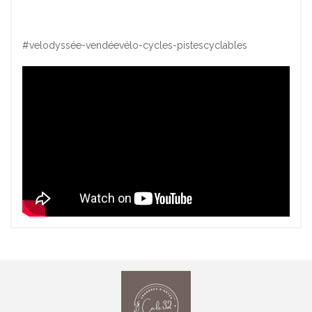
#velodyssée-vendéevélo-cycles-pistescyclables