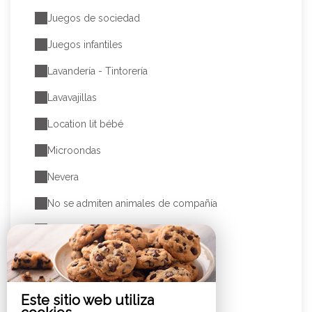
Juegos de sociedad
Juegos infantiles
Lavandería - Tintorería
Lavavajillas
Location lit bébé
Microondas
Nevera
No se admiten animales de compañía
Ping-pong
Placas de inducción
Plancha
Este sitio web utiliza
Plancha