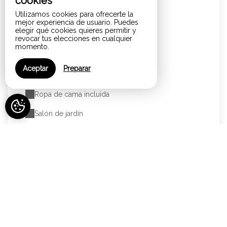
cookies
Utilizamos cookies para ofrecerte la
Plateau de courtoisie
mejor experiencia de usuario. Puedes
elegir qué cookies quieres permitir y
Porche
revocar tus elecciones en cualquier
momento.
Refugio para bicicleta
Aceptar
Preparar
Reserva de servicios adicionales
Ropa de cama incluida
Salón de jardín
Secador de pelo
Senderismo
Solarium
Spa
Tabla de planchar