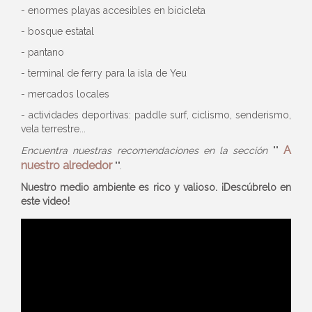
- enormes playas accesibles en bicicleta
- bosque estatal
- pantano
- terminal de ferry para la isla de Yeu
- mercados locales
- actividades deportivas: paddle surf, ciclismo, senderismo,
vela terrestre...
A
Encuentra nuestras recomendaciones en la
sección
""
nuestro alrededor
"".
Nuestro medio ambiente es rico y valioso. ¡Descúbrelo en
este video!