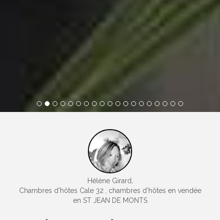
1
2
3
4
5
6
7
8
9
10
11
12
13
14
15
16
17
18
19
Hélène Girard,
Chambres d'hôtes Cale 32
, chambres d'hôtes en vendée
en ST JEAN DE MONTS