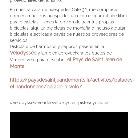
profesionales del turismo.
En nuestra casa de huéspedes Cale 32, me complace
ofrecer a nuestros huéspedes una zona segura al aire libre
para bicicletas. Tienes la opción de traer tus propias
bicicletas, alquilar bicicletas de montaña o incluso alquilar
bicicletas eléctricas a través de nuestros proveedores de
servicios.
Disfrutará de hermosos y seguros paseos en la
Vélodyssée
y también aprovechará los bucles de
el
Pays de Saint Jean de
Vendée Vélo para descubrir
Monts.
https://paysdesaintjeandemonts.fr/activites/balades-
et-randonnees/balade-a-velo/
#velodyssée-vendéevélo-cycles-pistescyclables