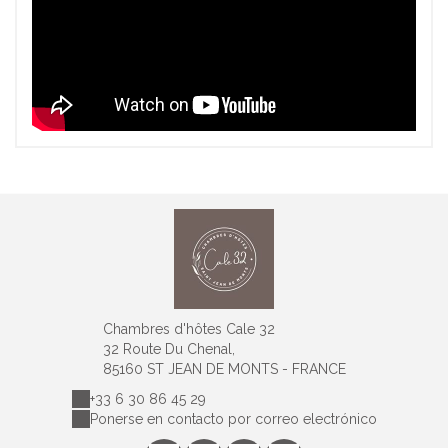
Chambres d'hôtes Cale 32
32 Route Du Chenal,
85160 ST JEAN DE MONTS - FRANCE
+33 6 30 86 45 29
Ponerse en contacto por correo electrónico